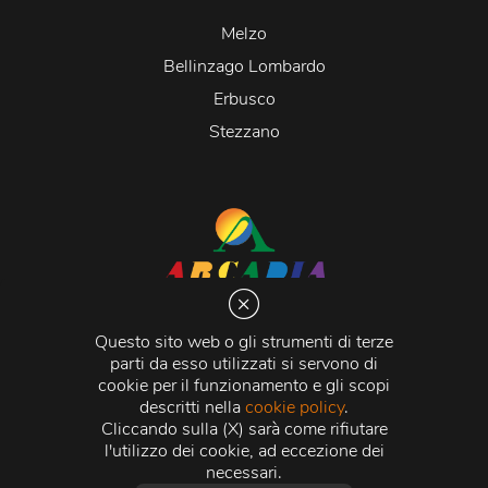
Melzo
Bellinzago Lombardo
Erbusco
Stezzano
Arcadia S.r.l.
Via Martiri della Libertà 20066 Melzo (MI)
Questo sito web o gli strumenti di terze
C.C.I.A.A. - R.E.A di Milano n. 1427910
parti da esso utilizzati si servono di
Registro delle Imprese di Milano n. 338392 -
Codice
cookie per il funzionamento e gli scopi
Fiscale e Partita Iva
11015840157 |
Capitale Sociale
€
descritti nella
cookie policy
.
500.000,00 i.v.
Cliccando sulla (X) sarà come rifiutare
l'utilizzo dei cookie, ad eccezione dei
Credits:
Crea Informatica S.r.l.
2026 © Tutti i diritti
necessari.
riservati.