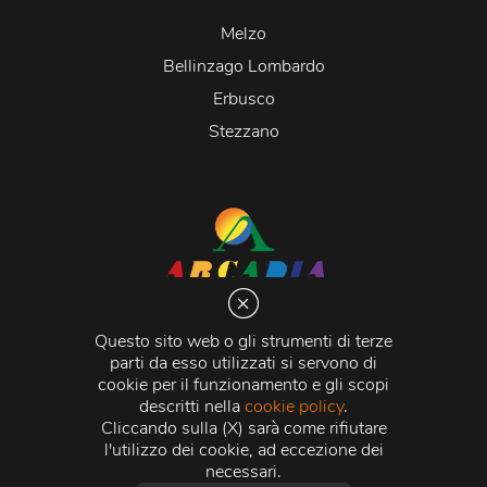
Melzo
Bellinzago Lombardo
Erbusco
Stezzano
Arcadia S.r.l.
Via Martiri della Libertà 20066 Melzo (MI)
Questo sito web o gli strumenti di terze
C.C.I.A.A. - R.E.A di Milano n. 1427910
parti da esso utilizzati si servono di
Registro delle Imprese di Milano n. 338392 -
Codice
cookie per il funzionamento e gli scopi
Fiscale e Partita Iva
11015840157 |
Capitale Sociale
€
descritti nella
cookie policy
.
500.000,00 i.v.
Cliccando sulla (X) sarà come rifiutare
l'utilizzo dei cookie, ad eccezione dei
Credits:
Crea Informatica S.r.l.
2026 © Tutti i diritti
necessari.
riservati.