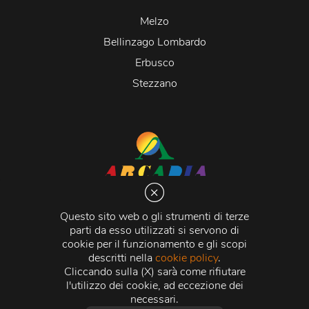
Melzo
Bellinzago Lombardo
Erbusco
Stezzano
Arcadia S.r.l.
Via Martiri della Libertà 20066 Melzo (MI)
Questo sito web o gli strumenti di terze
C.C.I.A.A. - R.E.A di Milano n. 1427910
parti da esso utilizzati si servono di
Registro delle Imprese di Milano n. 338392 -
Codice
cookie per il funzionamento e gli scopi
Fiscale e Partita Iva
11015840157 |
Capitale Sociale
€
descritti nella
cookie policy
.
500.000,00 i.v.
Cliccando sulla (X) sarà come rifiutare
l'utilizzo dei cookie, ad eccezione dei
Credits:
Crea Informatica S.r.l.
2026 © Tutti i diritti
necessari.
riservati.