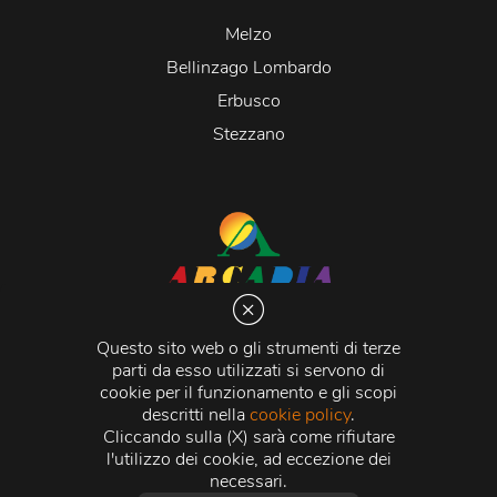
Melzo
Bellinzago Lombardo
Erbusco
Stezzano
Arcadia S.r.l.
Via Martiri della Libertà 20066 Melzo (MI)
Questo sito web o gli strumenti di terze
C.C.I.A.A. - R.E.A di Milano n. 1427910
parti da esso utilizzati si servono di
Registro delle Imprese di Milano n. 338392 -
Codice
cookie per il funzionamento e gli scopi
Fiscale e Partita Iva
11015840157 |
Capitale Sociale
€
descritti nella
cookie policy
.
500.000,00 i.v.
Cliccando sulla (X) sarà come rifiutare
l'utilizzo dei cookie, ad eccezione dei
Credits:
Crea Informatica S.r.l.
2026 © Tutti i diritti
necessari.
riservati.