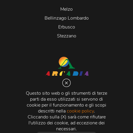
Melzo
Bellinzago Lombardo
Erbusco
Stezzano
Arcadia S.r.l.
Via Martiri della Libertà 20066 Melzo (MI)
Questo sito web o gli strumenti di terze
C.C.I.A.A. - R.E.A di Milano n. 1427910
parti da esso utilizzati si servono di
Registro delle Imprese di Milano n. 338392 -
Codice
cookie per il funzionamento e gli scopi
Fiscale e Partita Iva
11015840157 |
Capitale Sociale
€
descritti nella
cookie policy
.
500.000,00 i.v.
Cliccando sulla (X) sarà come rifiutare
l'utilizzo dei cookie, ad eccezione dei
Credits:
Crea Informatica S.r.l.
2026 © Tutti i diritti
necessari.
riservati.