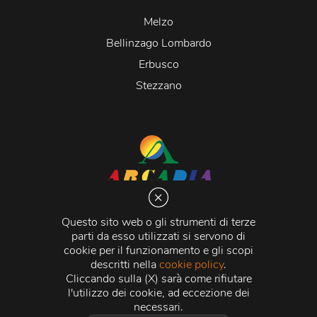
Melzo
Bellinzago Lombardo
Erbusco
Stezzano
Arcadia S.r.l.
Via Martiri della Libertà 20066 Melzo (MI)
Questo sito web o gli strumenti di terze
C.C.I.A.A. - R.E.A di Milano n. 1427910
parti da esso utilizzati si servono di
Registro delle Imprese di Milano n. 338392 -
Codice
cookie per il funzionamento e gli scopi
Fiscale e Partita Iva
11015840157 |
Capitale Sociale
€
descritti nella
cookie policy
.
500.000,00 i.v.
Cliccando sulla (X) sarà come rifiutare
l'utilizzo dei cookie, ad eccezione dei
Credits:
Crea Informatica S.r.l.
2026 © Tutti i diritti
necessari.
riservati.