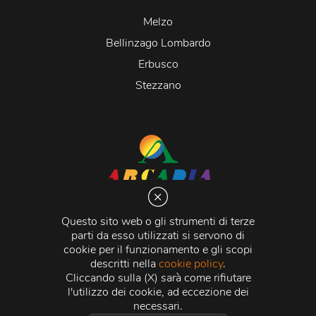
Melzo
Bellinzago Lombardo
Erbusco
Stezzano
Arcadia S.r.l.
Via Martiri della Libertà 20066 Melzo (MI)
Questo sito web o gli strumenti di terze
C.C.I.A.A. - R.E.A di Milano n. 1427910
parti da esso utilizzati si servono di
Registro delle Imprese di Milano n. 338392 -
Codice
cookie per il funzionamento e gli scopi
Fiscale e Partita Iva
11015840157 |
Capitale Sociale
€
descritti nella
cookie policy
.
500.000,00 i.v.
Cliccando sulla (X) sarà come rifiutare
l'utilizzo dei cookie, ad eccezione dei
Credits:
Crea Informatica S.r.l.
2026 © Tutti i diritti
necessari.
riservati.