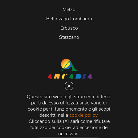
Melzo
Bellinzago Lombardo
Erbusco
Stezzano
Arcadia S.r.l.
Via Martiri della Libertà 20066 Melzo (MI)
Questo sito web o gli strumenti di terze
C.C.I.A.A. - R.E.A di Milano n. 1427910
parti da esso utilizzati si servono di
Registro delle Imprese di Milano n. 338392 -
Codice
cookie per il funzionamento e gli scopi
Fiscale e Partita Iva
11015840157 |
Capitale Sociale
€
descritti nella
cookie policy
.
500.000,00 i.v.
Cliccando sulla (X) sarà come rifiutare
l'utilizzo dei cookie, ad eccezione dei
Credits:
Crea Informatica S.r.l.
2026 © Tutti i diritti
necessari.
riservati.