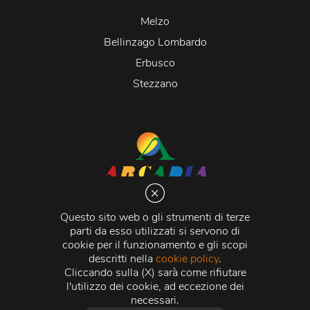
Melzo
Bellinzago Lombardo
Erbusco
Stezzano
Arcadia S.r.l.
Via Martiri della Libertà 20066 Melzo (MI)
Questo sito web o gli strumenti di terze
C.C.I.A.A. - R.E.A di Milano n. 1427910
parti da esso utilizzati si servono di
Registro delle Imprese di Milano n. 338392 -
Codice
cookie per il funzionamento e gli scopi
Fiscale e Partita Iva
11015840157 |
Capitale Sociale
€
descritti nella
cookie policy
.
500.000,00 i.v.
Cliccando sulla (X) sarà come rifiutare
l'utilizzo dei cookie, ad eccezione dei
Credits:
Crea Informatica S.r.l.
2026 © Tutti i diritti
necessari.
riservati.