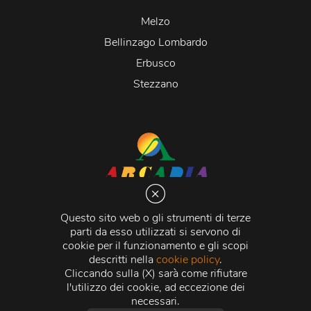
Melzo
Bellinzago Lombardo
Erbusco
Stezzano
Arcadia S.r.l.
Via Martiri della Libertà 20066 Melzo (MI)
Questo sito web o gli strumenti di terze
C.C.I.A.A. - R.E.A di Milano n. 1427910
parti da esso utilizzati si servono di
Registro delle Imprese di Milano n. 338392 -
Codice
cookie per il funzionamento e gli scopi
Fiscale e Partita Iva
11015840157 |
Capitale Sociale
€
descritti nella
cookie policy
.
500.000,00 i.v.
Cliccando sulla (X) sarà come rifiutare
l'utilizzo dei cookie, ad eccezione dei
Credits:
Crea Informatica S.r.l.
2026 © Tutti i diritti
necessari.
riservati.