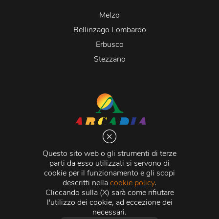
Melzo
Bellinzago Lombardo
Erbusco
Stezzano
Arcadia S.r.l.
Via Martiri della Libertà 20066 Melzo (MI)
Questo sito web o gli strumenti di terze
C.C.I.A.A. - R.E.A di Milano n. 1427910
parti da esso utilizzati si servono di
Registro delle Imprese di Milano n. 338392 -
Codice
cookie per il funzionamento e gli scopi
Fiscale e Partita Iva
11015840157 |
Capitale Sociale
€
descritti nella
cookie policy
.
500.000,00 i.v.
Cliccando sulla (X) sarà come rifiutare
l'utilizzo dei cookie, ad eccezione dei
Credits:
Crea Informatica S.r.l.
2026 © Tutti i diritti
necessari.
riservati.