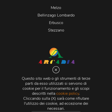
Melzo
Bellinzago Lombardo
Erbusco
Stezzano
Arcadia S.r.l.
Via Martiri della Libertà 20066 Melzo (MI)
Questo sito web o gli strumenti di terze
C.C.I.A.A. - R.E.A di Milano n. 1427910
parti da esso utilizzati si servono di
Registro delle Imprese di Milano n. 338392 -
Codice
cookie per il funzionamento e gli scopi
Fiscale e Partita Iva
11015840157 |
Capitale Sociale
€
descritti nella
cookie policy
.
500.000,00 i.v.
Cliccando sulla (X) sarà come rifiutare
l'utilizzo dei cookie, ad eccezione dei
Credits:
Crea Informatica S.r.l.
2026 © Tutti i diritti
necessari.
riservati.