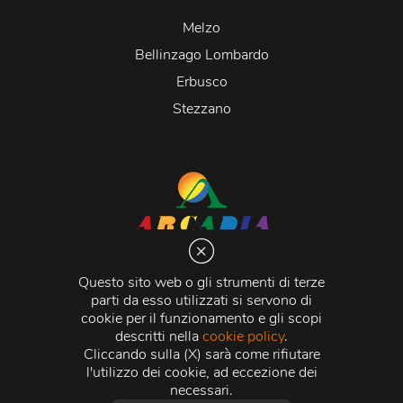
Melzo
Bellinzago Lombardo
Erbusco
Stezzano
Arcadia S.r.l.
Via Martiri della Libertà 20066 Melzo (MI)
Questo sito web o gli strumenti di terze
C.C.I.A.A. - R.E.A di Milano n. 1427910
parti da esso utilizzati si servono di
Registro delle Imprese di Milano n. 338392 -
Codice
cookie per il funzionamento e gli scopi
Fiscale e Partita Iva
11015840157 |
Capitale Sociale
€
descritti nella
cookie policy
.
500.000,00 i.v.
Cliccando sulla (X) sarà come rifiutare
l'utilizzo dei cookie, ad eccezione dei
Credits:
Crea Informatica S.r.l.
2026 © Tutti i diritti
necessari.
riservati.