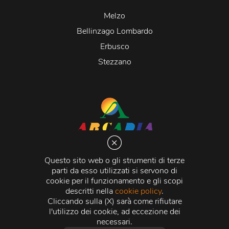
Melzo
Bellinzago Lombardo
Erbusco
Stezzano
Arcadia S.r.l.
Via Martiri della Libertà 20066 Melzo (MI)
Questo sito web o gli strumenti di terze
C.C.I.A.A. - R.E.A di Milano n. 1427910
parti da esso utilizzati si servono di
Registro delle Imprese di Milano n. 338392 -
Codice
cookie per il funzionamento e gli scopi
Fiscale e Partita Iva
11015840157 |
Capitale Sociale
€
descritti nella
cookie policy
.
500.000,00 i.v.
Cliccando sulla (X) sarà come rifiutare
l'utilizzo dei cookie, ad eccezione dei
Credits:
Crea Informatica S.r.l.
2026 © Tutti i diritti
necessari.
riservati.