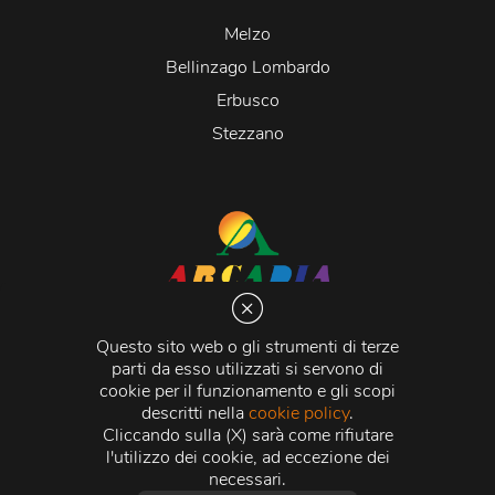
Melzo
Bellinzago Lombardo
Erbusco
Stezzano
Arcadia S.r.l.
Via Martiri della Libertà 20066 Melzo (MI)
Questo sito web o gli strumenti di terze
C.C.I.A.A. - R.E.A di Milano n. 1427910
parti da esso utilizzati si servono di
Registro delle Imprese di Milano n. 338392 -
Codice
cookie per il funzionamento e gli scopi
Fiscale e Partita Iva
11015840157 |
Capitale Sociale
€
descritti nella
cookie policy
.
500.000,00 i.v.
Cliccando sulla (X) sarà come rifiutare
l'utilizzo dei cookie, ad eccezione dei
Credits:
Crea Informatica S.r.l.
2026 © Tutti i diritti
necessari.
riservati.