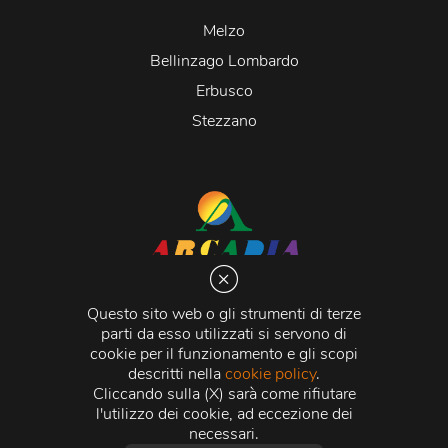
Melzo
Bellinzago Lombardo
Erbusco
Stezzano
Arcadia S.r.l.
Via Martiri della Libertà 20066 Melzo (MI)
Questo sito web o gli strumenti di terze
C.C.I.A.A. - R.E.A di Milano n. 1427910
parti da esso utilizzati si servono di
Registro delle Imprese di Milano n. 338392 -
Codice
cookie per il funzionamento e gli scopi
Fiscale e Partita Iva
11015840157 |
Capitale Sociale
€
descritti nella
cookie policy
.
500.000,00 i.v.
Cliccando sulla (X) sarà come rifiutare
l'utilizzo dei cookie, ad eccezione dei
Credits:
Crea Informatica S.r.l.
2026 © Tutti i diritti
necessari.
riservati.