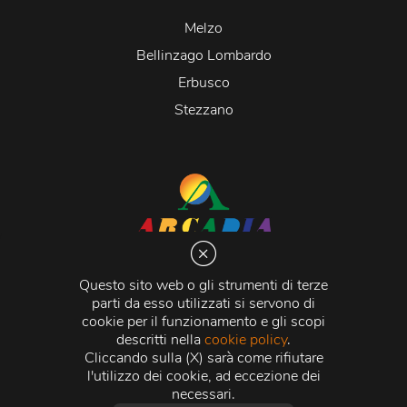
Melzo
Bellinzago Lombardo
Erbusco
Stezzano
Arcadia S.r.l.
Via Martiri della Libertà 20066 Melzo (MI)
Questo sito web o gli strumenti di terze
C.C.I.A.A. - R.E.A di Milano n. 1427910
parti da esso utilizzati si servono di
Registro delle Imprese di Milano n. 338392 -
Codice
cookie per il funzionamento e gli scopi
Fiscale e Partita Iva
11015840157 |
Capitale Sociale
€
descritti nella
cookie policy
.
500.000,00 i.v.
Cliccando sulla (X) sarà come rifiutare
l'utilizzo dei cookie, ad eccezione dei
Credits:
Crea Informatica S.r.l.
2026 © Tutti i diritti
necessari.
riservati.