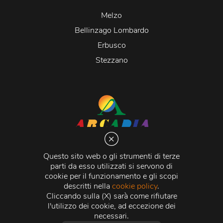
Melzo
Bellinzago Lombardo
Erbusco
Stezzano
Arcadia S.r.l.
Via Martiri della Libertà 20066 Melzo (MI)
Questo sito web o gli strumenti di terze
C.C.I.A.A. - R.E.A di Milano n. 1427910
parti da esso utilizzati si servono di
Registro delle Imprese di Milano n. 338392 -
Codice
cookie per il funzionamento e gli scopi
Fiscale e Partita Iva
11015840157 |
Capitale Sociale
€
descritti nella
cookie policy
.
500.000,00 i.v.
Cliccando sulla (X) sarà come rifiutare
l'utilizzo dei cookie, ad eccezione dei
Credits:
Crea Informatica S.r.l.
2026 © Tutti i diritti
necessari.
riservati.