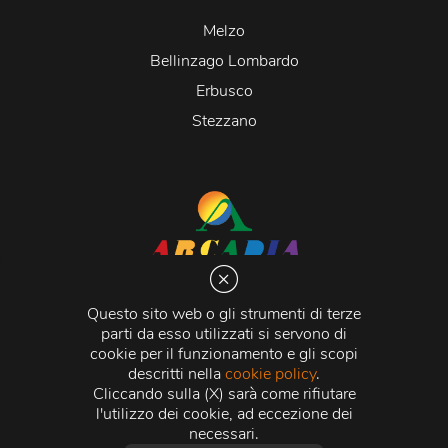
Melzo
Bellinzago Lombardo
Erbusco
Stezzano
Arcadia S.r.l.
Via Martiri della Libertà 20066 Melzo (MI)
Questo sito web o gli strumenti di terze
C.C.I.A.A. - R.E.A di Milano n. 1427910
parti da esso utilizzati si servono di
Registro delle Imprese di Milano n. 338392 -
Codice
cookie per il funzionamento e gli scopi
Fiscale e Partita Iva
11015840157 |
Capitale Sociale
€
descritti nella
cookie policy
.
500.000,00 i.v.
Cliccando sulla (X) sarà come rifiutare
l'utilizzo dei cookie, ad eccezione dei
Credits:
Crea Informatica S.r.l.
2026 © Tutti i diritti
necessari.
riservati.