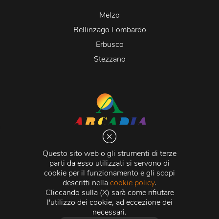
Melzo
Bellinzago Lombardo
Erbusco
Stezzano
Arcadia S.r.l.
Via Martiri della Libertà 20066 Melzo (MI)
Questo sito web o gli strumenti di terze
C.C.I.A.A. - R.E.A di Milano n. 1427910
parti da esso utilizzati si servono di
Registro delle Imprese di Milano n. 338392 -
Codice
cookie per il funzionamento e gli scopi
Fiscale e Partita Iva
11015840157 |
Capitale Sociale
€
descritti nella
cookie policy
.
500.000,00 i.v.
Cliccando sulla (X) sarà come rifiutare
l'utilizzo dei cookie, ad eccezione dei
Credits:
Crea Informatica S.r.l.
2026 © Tutti i diritti
necessari.
riservati.