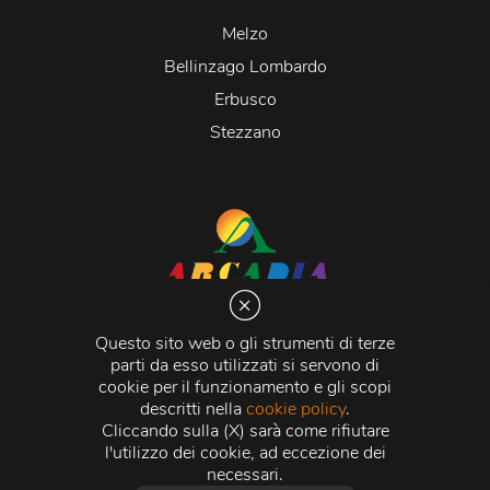
Melzo
Bellinzago Lombardo
Erbusco
Stezzano
Arcadia S.r.l.
Via Martiri della Libertà 20066 Melzo (MI)
Questo sito web o gli strumenti di terze
C.C.I.A.A. - R.E.A di Milano n. 1427910
parti da esso utilizzati si servono di
Registro delle Imprese di Milano n. 338392 -
Codice
cookie per il funzionamento e gli scopi
Fiscale e Partita Iva
11015840157 |
Capitale Sociale
€
descritti nella
cookie policy
.
500.000,00 i.v.
Cliccando sulla (X) sarà come rifiutare
l'utilizzo dei cookie, ad eccezione dei
Credits:
Crea Informatica S.r.l.
2026 © Tutti i diritti
necessari.
riservati.