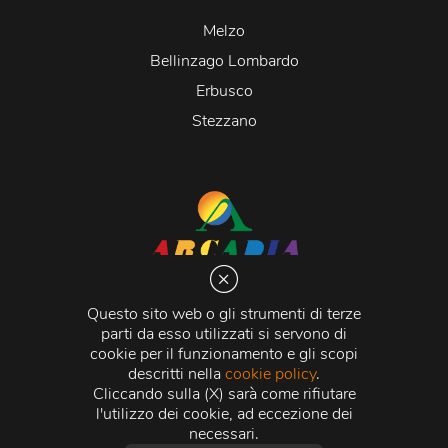
Melzo
Bellinzago Lombardo
Erbusco
Stezzano
Arcadia S.r.l.
Via Martiri della Libertà 20066 Melzo (MI)
Questo sito web o gli strumenti di terze
C.C.I.A.A. - R.E.A di Milano n. 1427910
parti da esso utilizzati si servono di
Registro delle Imprese di Milano n. 338392 -
Codice
cookie per il funzionamento e gli scopi
Fiscale e Partita Iva
11015840157 |
Capitale Sociale
€
descritti nella
cookie policy
.
500.000,00 i.v.
Cliccando sulla (X) sarà come rifiutare
l'utilizzo dei cookie, ad eccezione dei
Credits:
Crea Informatica S.r.l.
2026 © Tutti i diritti
necessari.
riservati.