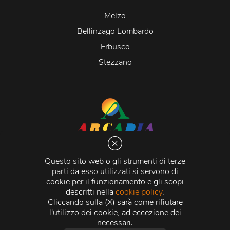
Melzo
Bellinzago Lombardo
Erbusco
Stezzano
Arcadia S.r.l.
Via Martiri della Libertà 20066 Melzo (MI)
Questo sito web o gli strumenti di terze
C.C.I.A.A. - R.E.A di Milano n. 1427910
parti da esso utilizzati si servono di
Registro delle Imprese di Milano n. 338392 -
Codice
cookie per il funzionamento e gli scopi
Fiscale e Partita Iva
11015840157 |
Capitale Sociale
€
descritti nella
cookie policy
.
500.000,00 i.v.
Cliccando sulla (X) sarà come rifiutare
l'utilizzo dei cookie, ad eccezione dei
Credits:
Crea Informatica S.r.l.
2026 © Tutti i diritti
necessari.
riservati.