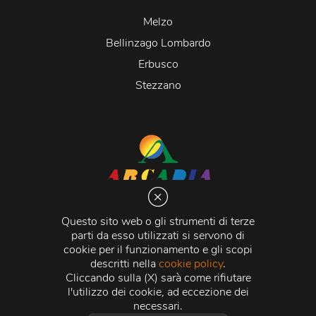
Melzo
Bellinzago Lombardo
Erbusco
Stezzano
Arcadia S.r.l.
Via Martiri della Libertà 20066 Melzo (MI)
Questo sito web o gli strumenti di terze
C.C.I.A.A. - R.E.A di Milano n. 1427910
parti da esso utilizzati si servono di
Registro delle Imprese di Milano n. 338392 -
Codice
cookie per il funzionamento e gli scopi
Fiscale e Partita Iva
11015840157 |
Capitale Sociale
€
descritti nella
cookie policy
.
500.000,00 i.v.
Cliccando sulla (X) sarà come rifiutare
l'utilizzo dei cookie, ad eccezione dei
Credits:
Crea Informatica S.r.l.
2026 © Tutti i diritti
necessari.
riservati.