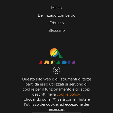
Melzo
Bellinzago Lombardo
Erbusco
Stezzano
Arcadia S.r.l.
Via Martiri della Libertà 20066 Melzo (MI)
Questo sito web o gli strumenti di terze
C.C.I.A.A. - R.E.A di Milano n. 1427910
parti da esso utilizzati si servono di
Registro delle Imprese di Milano n. 338392 -
Codice
cookie per il funzionamento e gli scopi
Fiscale e Partita Iva
11015840157 |
Capitale Sociale
€
descritti nella
cookie policy
.
500.000,00 i.v.
Cliccando sulla (X) sarà come rifiutare
l'utilizzo dei cookie, ad eccezione dei
Credits:
Crea Informatica S.r.l.
2026 © Tutti i diritti
necessari.
riservati.