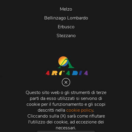
Melzo
Bellinzago Lombardo
Erbusco
Stezzano
Arcadia S.r.l.
Via Martiri della Libertà 20066 Melzo (MI)
Questo sito web o gli strumenti di terze
C.C.I.A.A. - R.E.A di Milano n. 1427910
parti da esso utilizzati si servono di
Registro delle Imprese di Milano n. 338392 -
Codice
cookie per il funzionamento e gli scopi
Fiscale e Partita Iva
11015840157 |
Capitale Sociale
€
descritti nella
cookie policy
.
500.000,00 i.v.
Cliccando sulla (X) sarà come rifiutare
l'utilizzo dei cookie, ad eccezione dei
Credits:
Crea Informatica S.r.l.
2026 © Tutti i diritti
necessari.
riservati.