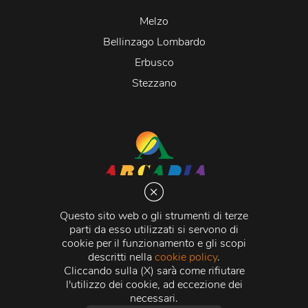
Melzo
Bellinzago Lombardo
Erbusco
Stezzano
Arcadia S.r.l.
Via Martiri della Libertà 20066 Melzo (MI)
Questo sito web o gli strumenti di terze
C.C.I.A.A. - R.E.A di Milano n. 1427910
parti da esso utilizzati si servono di
Registro delle Imprese di Milano n. 338392 -
Codice
cookie per il funzionamento e gli scopi
Fiscale e Partita Iva
11015840157 |
Capitale Sociale
€
descritti nella
cookie policy
.
500.000,00 i.v.
Cliccando sulla (X) sarà come rifiutare
l'utilizzo dei cookie, ad eccezione dei
Credits:
Crea Informatica S.r.l.
2026 © Tutti i diritti
necessari.
riservati.