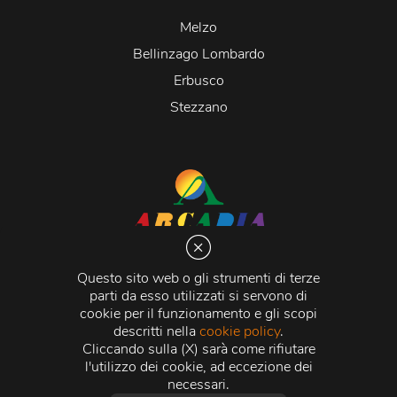
Melzo
Bellinzago Lombardo
Erbusco
Stezzano
Arcadia S.r.l.
Via Martiri della Libertà 20066 Melzo (MI)
Questo sito web o gli strumenti di terze
C.C.I.A.A. - R.E.A di Milano n. 1427910
parti da esso utilizzati si servono di
Registro delle Imprese di Milano n. 338392 -
Codice
cookie per il funzionamento e gli scopi
Fiscale e Partita Iva
11015840157 |
Capitale Sociale
€
descritti nella
cookie policy
.
500.000,00 i.v.
Cliccando sulla (X) sarà come rifiutare
l'utilizzo dei cookie, ad eccezione dei
Credits:
Crea Informatica S.r.l.
2026 © Tutti i diritti
necessari.
riservati.