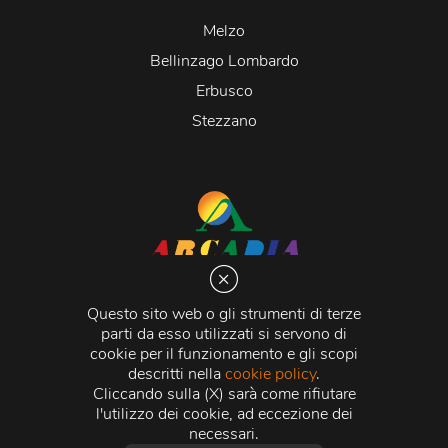
Melzo
Bellinzago Lombardo
Erbusco
Stezzano
Arcadia S.r.l.
Via Martiri della Libertà 20066 Melzo (MI)
Questo sito web o gli strumenti di terze
C.C.I.A.A. - R.E.A di Milano n. 1427910
parti da esso utilizzati si servono di
Registro delle Imprese di Milano n. 338392 -
Codice
cookie per il funzionamento e gli scopi
Fiscale e Partita Iva
11015840157 |
Capitale Sociale
€
descritti nella
cookie policy
.
500.000,00 i.v.
Cliccando sulla (X) sarà come rifiutare
l'utilizzo dei cookie, ad eccezione dei
Credits:
Crea Informatica S.r.l.
2026 © Tutti i diritti
necessari.
riservati.