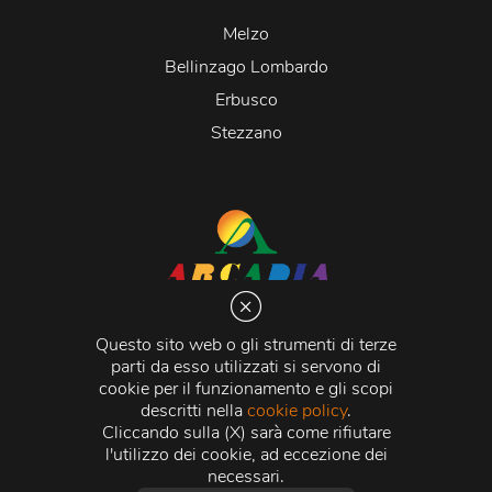
Melzo
Bellinzago Lombardo
Erbusco
Stezzano
Arcadia S.r.l.
Via Martiri della Libertà 20066 Melzo (MI)
Questo sito web o gli strumenti di terze
C.C.I.A.A. - R.E.A di Milano n. 1427910
parti da esso utilizzati si servono di
Registro delle Imprese di Milano n. 338392 -
Codice
cookie per il funzionamento e gli scopi
Fiscale e Partita Iva
11015840157 |
Capitale Sociale
€
descritti nella
cookie policy
.
500.000,00 i.v.
Cliccando sulla (X) sarà come rifiutare
l'utilizzo dei cookie, ad eccezione dei
Credits:
Crea Informatica S.r.l.
2026 © Tutti i diritti
necessari.
riservati.