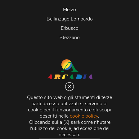
Melzo
Bellinzago Lombardo
Erbusco
Stezzano
Arcadia S.r.l.
Via Martiri della Libertà 20066 Melzo (MI)
Questo sito web o gli strumenti di terze
C.C.I.A.A. - R.E.A di Milano n. 1427910
parti da esso utilizzati si servono di
Registro delle Imprese di Milano n. 338392 -
Codice
cookie per il funzionamento e gli scopi
Fiscale e Partita Iva
11015840157 |
Capitale Sociale
€
descritti nella
cookie policy
.
500.000,00 i.v.
Cliccando sulla (X) sarà come rifiutare
l'utilizzo dei cookie, ad eccezione dei
Credits:
Crea Informatica S.r.l.
2026 © Tutti i diritti
necessari.
riservati.