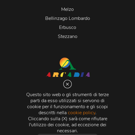
Melzo
Bellinzago Lombardo
Erbusco
Stezzano
Arcadia S.r.l.
Via Martiri della Libertà 20066 Melzo (MI)
Questo sito web o gli strumenti di terze
C.C.I.A.A. - R.E.A di Milano n. 1427910
parti da esso utilizzati si servono di
Registro delle Imprese di Milano n. 338392 -
Codice
cookie per il funzionamento e gli scopi
Fiscale e Partita Iva
11015840157 |
Capitale Sociale
€
descritti nella
cookie policy
.
500.000,00 i.v.
Cliccando sulla (X) sarà come rifiutare
l'utilizzo dei cookie, ad eccezione dei
Credits:
Crea Informatica S.r.l.
2026 © Tutti i diritti
necessari.
riservati.