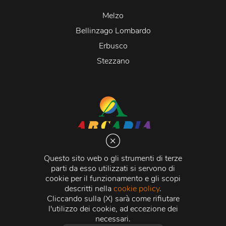
Melzo
Bellinzago Lombardo
Erbusco
Stezzano
Arcadia S.r.l.
Via Martiri della Libertà 20066 Melzo (MI)
Questo sito web o gli strumenti di terze
C.C.I.A.A. - R.E.A di Milano n. 1427910
parti da esso utilizzati si servono di
Registro delle Imprese di Milano n. 338392 -
Codice
cookie per il funzionamento e gli scopi
Fiscale e Partita Iva
11015840157 |
Capitale Sociale
€
descritti nella
cookie policy
.
500.000,00 i.v.
Cliccando sulla (X) sarà come rifiutare
l'utilizzo dei cookie, ad eccezione dei
Credits:
Crea Informatica S.r.l.
2026 © Tutti i diritti
necessari.
riservati.