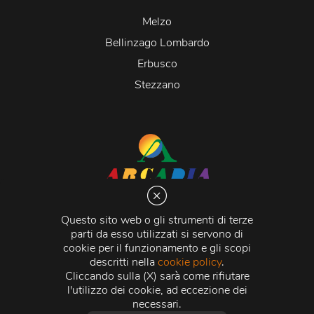
Melzo
Bellinzago Lombardo
Erbusco
Stezzano
Arcadia S.r.l.
Via Martiri della Libertà 20066 Melzo (MI)
Questo sito web o gli strumenti di terze
C.C.I.A.A. - R.E.A di Milano n. 1427910
parti da esso utilizzati si servono di
Registro delle Imprese di Milano n. 338392 -
Codice
cookie per il funzionamento e gli scopi
Fiscale e Partita Iva
11015840157 |
Capitale Sociale
€
descritti nella
cookie policy
.
500.000,00 i.v.
Cliccando sulla (X) sarà come rifiutare
l'utilizzo dei cookie, ad eccezione dei
Credits:
Crea Informatica S.r.l.
2026 © Tutti i diritti
necessari.
riservati.