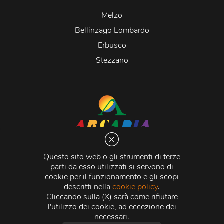
Melzo
Bellinzago Lombardo
Erbusco
Stezzano
Arcadia S.r.l.
Via Martiri della Libertà 20066 Melzo (MI)
Questo sito web o gli strumenti di terze
C.C.I.A.A. - R.E.A di Milano n. 1427910
parti da esso utilizzati si servono di
Registro delle Imprese di Milano n. 338392 -
Codice
cookie per il funzionamento e gli scopi
Fiscale e Partita Iva
11015840157 |
Capitale Sociale
€
descritti nella
cookie policy
.
500.000,00 i.v.
Cliccando sulla (X) sarà come rifiutare
l'utilizzo dei cookie, ad eccezione dei
Credits:
Crea Informatica S.r.l.
2026 © Tutti i diritti
necessari.
riservati.