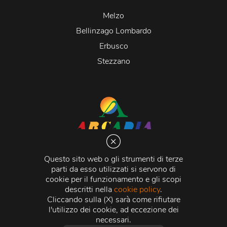
Melzo
Bellinzago Lombardo
Erbusco
Stezzano
Arcadia S.r.l.
Via Martiri della Libertà 20066 Melzo (MI)
Questo sito web o gli strumenti di terze
C.C.I.A.A. - R.E.A di Milano n. 1427910
parti da esso utilizzati si servono di
Registro delle Imprese di Milano n. 338392 -
Codice
cookie per il funzionamento e gli scopi
Fiscale e Partita Iva
11015840157 |
Capitale Sociale
€
descritti nella
cookie policy
.
500.000,00 i.v.
Cliccando sulla (X) sarà come rifiutare
l'utilizzo dei cookie, ad eccezione dei
Credits:
Crea Informatica S.r.l.
2026 © Tutti i diritti
necessari.
riservati.