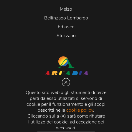
Melzo
Bellinzago Lombardo
Erbusco
Stezzano
Arcadia S.r.l.
Via Martiri della Libertà 20066 Melzo (MI)
Questo sito web o gli strumenti di terze
C.C.I.A.A. - R.E.A di Milano n. 1427910
parti da esso utilizzati si servono di
Registro delle Imprese di Milano n. 338392 -
Codice
cookie per il funzionamento e gli scopi
Fiscale e Partita Iva
11015840157 |
Capitale Sociale
€
descritti nella
cookie policy
.
500.000,00 i.v.
Cliccando sulla (X) sarà come rifiutare
l'utilizzo dei cookie, ad eccezione dei
Credits:
Crea Informatica S.r.l.
2026 © Tutti i diritti
necessari.
riservati.