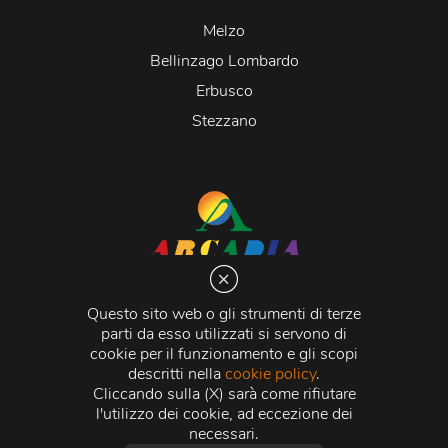
Melzo
Bellinzago Lombardo
Erbusco
Stezzano
Arcadia S.r.l.
Via Martiri della Libertà 20066 Melzo (MI)
Questo sito web o gli strumenti di terze
C.C.I.A.A. - R.E.A di Milano n. 1427910
parti da esso utilizzati si servono di
Registro delle Imprese di Milano n. 338392 -
Codice
cookie per il funzionamento e gli scopi
Fiscale e Partita Iva
11015840157 |
Capitale Sociale
€
descritti nella
cookie policy
.
500.000,00 i.v.
Cliccando sulla (X) sarà come rifiutare
l'utilizzo dei cookie, ad eccezione dei
Credits:
Crea Informatica S.r.l.
2026 © Tutti i diritti
necessari.
riservati.