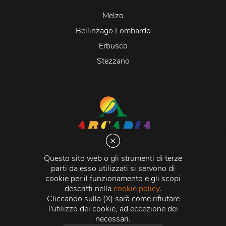
Melzo
Bellinzago Lombardo
Erbusco
Stezzano
Arcadia S.r.l.
Via Martiri della Libertà 20066 Melzo (MI)
Questo sito web o gli strumenti di terze
C.C.I.A.A. - R.E.A di Milano n. 1427910
parti da esso utilizzati si servono di
Registro delle Imprese di Milano n. 338392 -
Codice
cookie per il funzionamento e gli scopi
Fiscale e Partita Iva
11015840157 |
Capitale Sociale
€
descritti nella
cookie policy
.
500.000,00 i.v.
Cliccando sulla (X) sarà come rifiutare
l'utilizzo dei cookie, ad eccezione dei
Credits:
Crea Informatica S.r.l.
2026 © Tutti i diritti
necessari.
riservati.