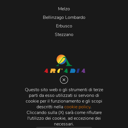
Melzo
Bellinzago Lombardo
Erbusco
Stezzano
Arcadia S.r.l.
Via Martiri della Libertà 20066 Melzo (MI)
Questo sito web o gli strumenti di terze
C.C.I.A.A. - R.E.A di Milano n. 1427910
parti da esso utilizzati si servono di
Registro delle Imprese di Milano n. 338392 -
Codice
cookie per il funzionamento e gli scopi
Fiscale e Partita Iva
11015840157 |
Capitale Sociale
€
descritti nella
cookie policy
.
500.000,00 i.v.
Cliccando sulla (X) sarà come rifiutare
l'utilizzo dei cookie, ad eccezione dei
Credits:
Crea Informatica S.r.l.
2026 © Tutti i diritti
necessari.
riservati.