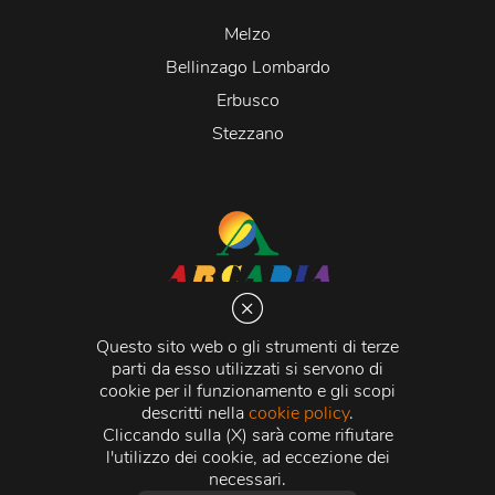
Melzo
Bellinzago Lombardo
Erbusco
Stezzano
Arcadia S.r.l.
Via Martiri della Libertà 20066 Melzo (MI)
Questo sito web o gli strumenti di terze
C.C.I.A.A. - R.E.A di Milano n. 1427910
parti da esso utilizzati si servono di
Registro delle Imprese di Milano n. 338392 -
Codice
cookie per il funzionamento e gli scopi
Fiscale e Partita Iva
11015840157 |
Capitale Sociale
€
descritti nella
cookie policy
.
500.000,00 i.v.
Cliccando sulla (X) sarà come rifiutare
l'utilizzo dei cookie, ad eccezione dei
Credits:
Crea Informatica S.r.l.
2026 © Tutti i diritti
necessari.
riservati.