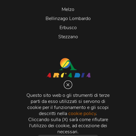
Melzo
Bellinzago Lombardo
Erbusco
Stezzano
Arcadia S.r.l.
Via Martiri della Libertà 20066 Melzo (MI)
Questo sito web o gli strumenti di terze
C.C.I.A.A. - R.E.A di Milano n. 1427910
parti da esso utilizzati si servono di
Registro delle Imprese di Milano n. 338392 -
Codice
cookie per il funzionamento e gli scopi
Fiscale e Partita Iva
11015840157 |
Capitale Sociale
€
descritti nella
cookie policy
.
500.000,00 i.v.
Cliccando sulla (X) sarà come rifiutare
l'utilizzo dei cookie, ad eccezione dei
Credits:
Crea Informatica S.r.l.
2026 © Tutti i diritti
necessari.
riservati.