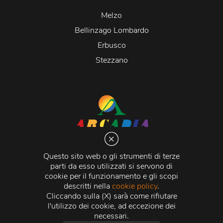
Melzo
Bellinzago Lombardo
Erbusco
Stezzano
Arcadia S.r.l.
Via Martiri della Libertà 20066 Melzo (MI)
Questo sito web o gli strumenti di terze
C.C.I.A.A. - R.E.A di Milano n. 1427910
parti da esso utilizzati si servono di
Registro delle Imprese di Milano n. 338392 -
Codice
cookie per il funzionamento e gli scopi
Fiscale e Partita Iva
11015840157 |
Capitale Sociale
€
descritti nella
cookie policy
.
500.000,00 i.v.
Cliccando sulla (X) sarà come rifiutare
l'utilizzo dei cookie, ad eccezione dei
Credits:
Crea Informatica S.r.l.
2026 © Tutti i diritti
necessari.
riservati.