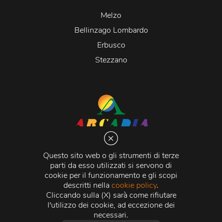
Melzo
Bellinzago Lombardo
Erbusco
Stezzano
Arcadia S.r.l.
Via Martiri della Libertà 20066 Melzo (MI)
Questo sito web o gli strumenti di terze
C.C.I.A.A. - R.E.A di Milano n. 1427910
parti da esso utilizzati si servono di
Registro delle Imprese di Milano n. 338392 -
Codice
cookie per il funzionamento e gli scopi
Fiscale e Partita Iva
11015840157 |
Capitale Sociale
€
descritti nella
cookie policy
.
500.000,00 i.v.
Cliccando sulla (X) sarà come rifiutare
l'utilizzo dei cookie, ad eccezione dei
Credits:
Crea Informatica S.r.l.
2026 © Tutti i diritti
necessari.
riservati.