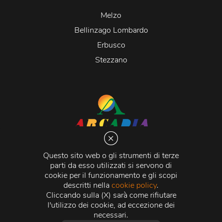
Melzo
Bellinzago Lombardo
Erbusco
Stezzano
Arcadia S.r.l.
Via Martiri della Libertà 20066 Melzo (MI)
Questo sito web o gli strumenti di terze
C.C.I.A.A. - R.E.A di Milano n. 1427910
parti da esso utilizzati si servono di
Registro delle Imprese di Milano n. 338392 -
Codice
cookie per il funzionamento e gli scopi
Fiscale e Partita Iva
11015840157 |
Capitale Sociale
€
descritti nella
cookie policy
.
500.000,00 i.v.
Cliccando sulla (X) sarà come rifiutare
l'utilizzo dei cookie, ad eccezione dei
Credits:
Crea Informatica S.r.l.
2026 © Tutti i diritti
necessari.
riservati.