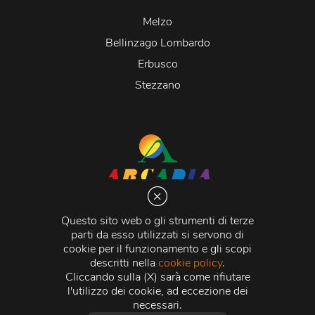
Melzo
Bellinzago Lombardo
Erbusco
Stezzano
Arcadia S.r.l.
Via Martiri della Libertà 20066 Melzo (MI)
Questo sito web o gli strumenti di terze
C.C.I.A.A. - R.E.A di Milano n. 1427910
parti da esso utilizzati si servono di
Registro delle Imprese di Milano n. 338392 -
Codice
cookie per il funzionamento e gli scopi
Fiscale e Partita Iva
11015840157 |
Capitale Sociale
€
descritti nella
cookie policy
.
500.000,00 i.v.
Cliccando sulla (X) sarà come rifiutare
l'utilizzo dei cookie, ad eccezione dei
Credits:
Crea Informatica S.r.l.
2026 © Tutti i diritti
necessari.
riservati.