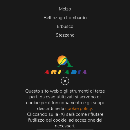
Melzo
Bellinzago Lombardo
Erbusco
Stezzano
Arcadia S.r.l.
Via Martiri della Libertà 20066 Melzo (MI)
Questo sito web o gli strumenti di terze
C.C.I.A.A. - R.E.A di Milano n. 1427910
parti da esso utilizzati si servono di
Registro delle Imprese di Milano n. 338392 -
Codice
cookie per il funzionamento e gli scopi
Fiscale e Partita Iva
11015840157 |
Capitale Sociale
€
descritti nella
cookie policy
.
500.000,00 i.v.
Cliccando sulla (X) sarà come rifiutare
l'utilizzo dei cookie, ad eccezione dei
Credits:
Crea Informatica S.r.l.
2026 © Tutti i diritti
necessari.
riservati.