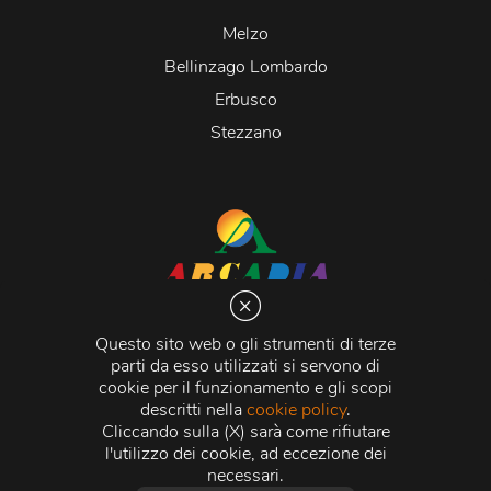
Melzo
Bellinzago Lombardo
Erbusco
Stezzano
Arcadia S.r.l.
Via Martiri della Libertà 20066 Melzo (MI)
Questo sito web o gli strumenti di terze
C.C.I.A.A. - R.E.A di Milano n. 1427910
parti da esso utilizzati si servono di
Registro delle Imprese di Milano n. 338392 -
Codice
cookie per il funzionamento e gli scopi
Fiscale e Partita Iva
11015840157 |
Capitale Sociale
€
descritti nella
cookie policy
.
500.000,00 i.v.
Cliccando sulla (X) sarà come rifiutare
l'utilizzo dei cookie, ad eccezione dei
Credits:
Crea Informatica S.r.l.
2026 © Tutti i diritti
necessari.
riservati.