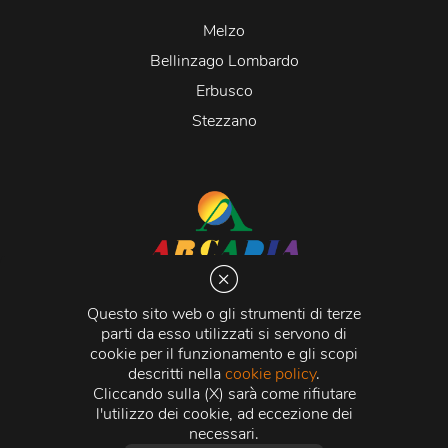
Melzo
Bellinzago Lombardo
Erbusco
Stezzano
Arcadia S.r.l.
Via Martiri della Libertà 20066 Melzo (MI)
Questo sito web o gli strumenti di terze
C.C.I.A.A. - R.E.A di Milano n. 1427910
parti da esso utilizzati si servono di
Registro delle Imprese di Milano n. 338392 -
Codice
cookie per il funzionamento e gli scopi
Fiscale e Partita Iva
11015840157 |
Capitale Sociale
€
descritti nella
cookie policy
.
500.000,00 i.v.
Cliccando sulla (X) sarà come rifiutare
l'utilizzo dei cookie, ad eccezione dei
Credits:
Crea Informatica S.r.l.
2026 © Tutti i diritti
necessari.
riservati.