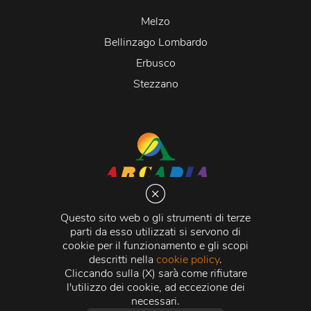
Melzo
Bellinzago Lombardo
Erbusco
Stezzano
Arcadia S.r.l.
Via Martiri della Libertà 20066 Melzo (MI)
Questo sito web o gli strumenti di terze
C.C.I.A.A. - R.E.A di Milano n. 1427910
parti da esso utilizzati si servono di
Registro delle Imprese di Milano n. 338392 -
Codice
cookie per il funzionamento e gli scopi
Fiscale e Partita Iva
11015840157 |
Capitale Sociale
€
descritti nella
cookie policy
.
500.000,00 i.v.
Cliccando sulla (X) sarà come rifiutare
l'utilizzo dei cookie, ad eccezione dei
Credits:
Crea Informatica S.r.l.
2026 © Tutti i diritti
necessari.
riservati.